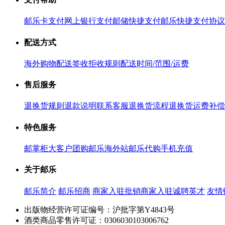
邮乐卡支付
网上银行支付
邮储快捷支付
邮乐快捷支付协议
配送方式
海外购物配送
签收拒收规则
配送时间/范围/运费
售后服务
退换货规则
退款说明
联系客服
退换货流程
退换货运费补偿
特色服务
邮掌柜
大客户团购
邮乐海外站
邮乐代购
手机充值
关于邮乐
邮乐简介
邮乐招商
商家入驻
批销商家入驻
诚聘英才
友情
出版物经营许可证编号：沪批字第Y4843号
酒类商品零售许可证：0306030103006762