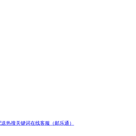
配送
热搜关键词
在线客服（邮乐通）