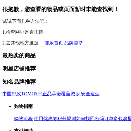
很抱歉，您查看的物品或页面暂时未能查找到！
试试下面几种方法吧：
1.检查网址是否正确
2.去其他地方逛逛：
邮乐首页
品牌荟萃
最热卖的商品
明星店铺推荐
知名品牌推荐
中国邮政
TOM
100%正品承诺
覆盖城乡 安全速达
购物指南
购物流程
使用优惠券
积分规则
如何找回密码
订单多包裹
支付帮助