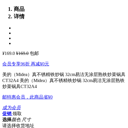
商品
详情
¥
169.0
¥169.0
包邮
会员专享96折 再减
¥0
元
美的（Midea）真不锈精铁炒锅 32cm易洁无涂层熟铁炒菜锅具
CT32A4
美的（Midea）真不锈精铁炒锅 32cm易洁无涂层熟铁
炒菜锅具CT32A4
邮特惠会员，此商品省
¥0
成为会员
促销
领取
选择
颜色 尺寸
请选择收货地址