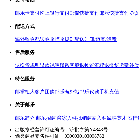
邮乐卡支付
网上银行支付
邮储快捷支付
邮乐快捷支付协议
配送方式
海外购物配送
签收拒收规则
配送时间/范围/运费
售后服务
退换货规则
退款说明
联系客服
退换货流程
退换货运费补偿
特色服务
邮掌柜
大客户团购
邮乐海外站
邮乐代购
手机充值
关于邮乐
邮乐简介
邮乐招商
商家入驻
批销商家入驻
诚聘英才
友情
出版物经营许可证编号：沪批字第Y4843号
酒类商品零售许可证：0306030103006762