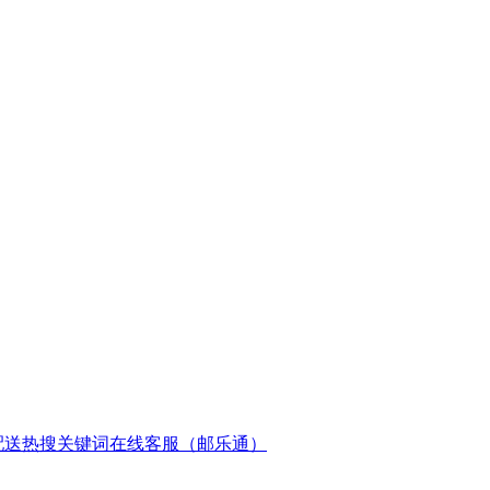
配送
热搜关键词
在线客服（邮乐通）