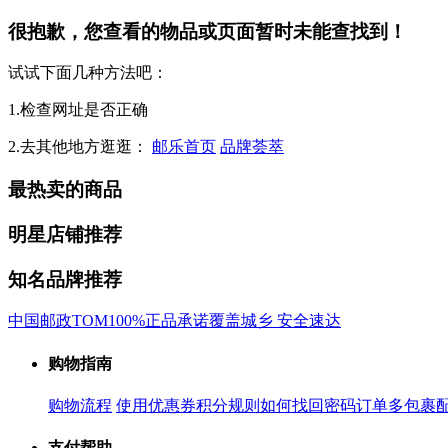
很抱歉，您查看的物品或页面暂时未能查找到！
试试下面几种方法吧：
1.检查网址是否正确
2.去其他地方逛逛：
邮乐首页
品牌荟萃
最热卖的商品
明星店铺推荐
知名品牌推荐
中国邮政
TOM
100%正品承诺
覆盖城乡 安全速达
购物指南
购物流程
使用优惠券
积分规则
如何找回密码
订单多包裹
支付帮助