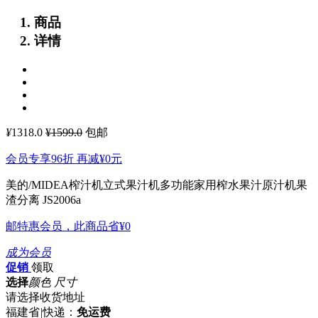
商品
详情
¥
1318.0
¥1599.0
包邮
会员专享96折 再减
¥0
元
美的/MIDEA榨汁机立式果汁机多功能家用榨水果汁原汁机果
渣分离 JS2006a
邮特惠会员，此商品省
¥0
成为会员
促销
领取
选择
颜色 尺寸
请选择收货地址
福建省
|
快递：
免运费