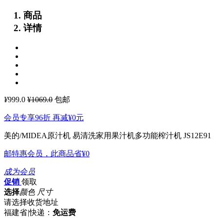
商品
详情
¥
999.0
¥1069.0
包邮
会员专享96折 再减
¥0
元
美的/MIDEA原汁机 易清洗家用果汁机多功能榨汁机 JS12E91
邮特惠会员，此商品省
¥0
成为会员
促销
领取
选择
颜色 尺寸
请选择收货地址
福建省
|
快递：
免运费