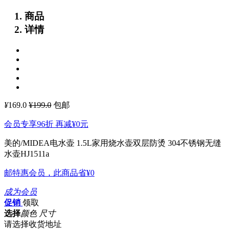
商品
详情
¥
169.0
¥199.0
包邮
会员专享96折 再减
¥0
元
美的/MIDEA电水壶 1.5L家用烧水壶双层防烫 304不锈钢无缝
水壶HJ1511a
邮特惠会员，此商品省
¥0
成为会员
促销
领取
选择
颜色 尺寸
请选择收货地址