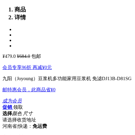
商品
详情
¥
479.0
¥684.0
包邮
会员专享96折 再减
¥0
元
九阳（Joyoung）豆浆机多功能家用豆浆机 免滤DJ13B-D81SG
邮特惠会员，此商品省
¥0
成为会员
促销
领取
选择
颜色 尺寸
请选择收货地址
河南省
|
快递：
免运费