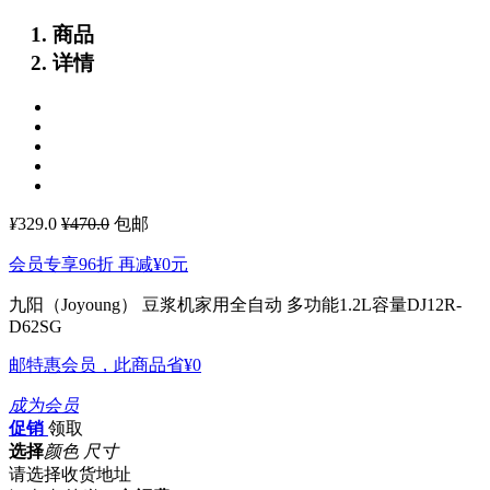
商品
详情
¥
329.0
¥470.0
包邮
会员专享96折 再减
¥0
元
九阳（Joyoung） 豆浆机家用全自动 多功能1.2L容量DJ12R-
D62SG
邮特惠会员，此商品省
¥0
成为会员
促销
领取
选择
颜色 尺寸
请选择收货地址