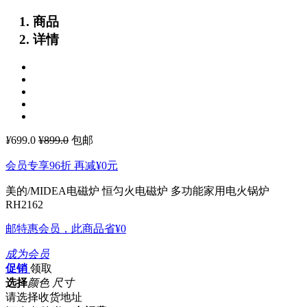
商品
详情
¥
699.0
¥899.0
包邮
会员专享96折 再减
¥0
元
美的/MIDEA电磁炉 恒匀火电磁炉 多功能家用电火锅炉
RH2162
邮特惠会员，此商品省
¥0
成为会员
促销
领取
选择
颜色 尺寸
请选择收货地址