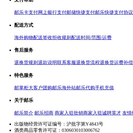
邮乐卡支付
网上银行支付
邮储快捷支付
邮乐快捷支付协议
配送方式
海外购物配送
签收拒收规则
配送时间/范围/运费
售后服务
退换货规则
退款说明
联系客服
退换货流程
退换货运费补偿
特色服务
邮掌柜
大客户团购
邮乐海外站
邮乐代购
手机充值
关于邮乐
邮乐简介
邮乐招商
商家入驻
批销商家入驻
诚聘英才
友情
出版物经营许可证编号：沪批字第Y4843号
酒类商品零售许可证：0306030103006762