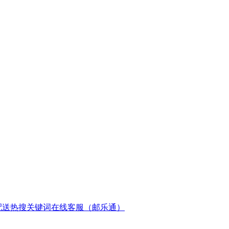
配送
热搜关键词
在线客服（邮乐通）