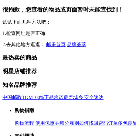
很抱歉，您查看的物品或页面暂时未能查找到！
试试下面几种方法吧：
1.检查网址是否正确
2.去其他地方逛逛：
邮乐首页
品牌荟萃
最热卖的商品
明星店铺推荐
知名品牌推荐
中国邮政
TOM
100%正品承诺
覆盖城乡 安全速达
购物指南
购物流程
使用优惠券
积分规则
如何找回密码
订单多包裹
支付帮助