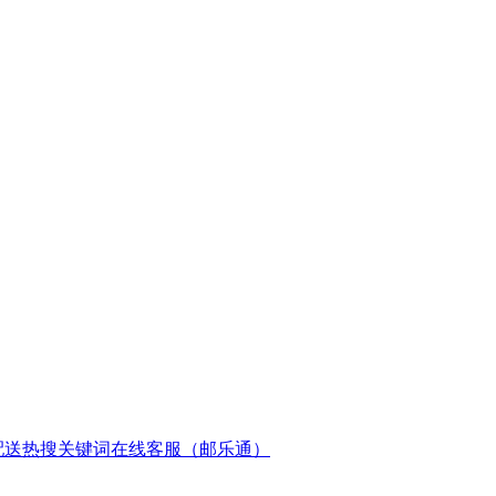
配送
热搜关键词
在线客服（邮乐通）