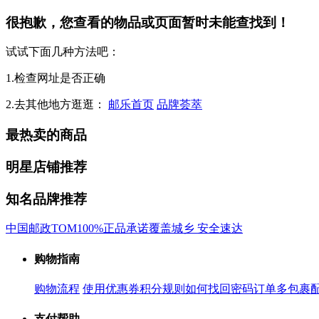
很抱歉，您查看的物品或页面暂时未能查找到！
试试下面几种方法吧：
1.检查网址是否正确
2.去其他地方逛逛：
邮乐首页
品牌荟萃
最热卖的商品
明星店铺推荐
知名品牌推荐
中国邮政
TOM
100%正品承诺
覆盖城乡 安全速达
购物指南
购物流程
使用优惠券
积分规则
如何找回密码
订单多包裹
支付帮助