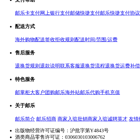
邮乐卡支付
网上银行支付
邮储快捷支付
邮乐快捷支付协议
配送方式
海外购物配送
签收拒收规则
配送时间/范围/运费
售后服务
退换货规则
退款说明
联系客服
退换货流程
退换货运费补偿
特色服务
邮掌柜
大客户团购
邮乐海外站
邮乐代购
手机充值
关于邮乐
邮乐简介
邮乐招商
商家入驻
批销商家入驻
诚聘英才
友情
出版物经营许可证编号：沪批字第Y4843号
酒类商品零售许可证：0306030103006762