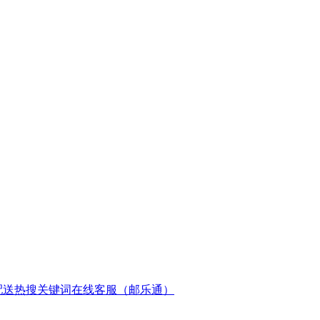
配送
热搜关键词
在线客服（邮乐通）