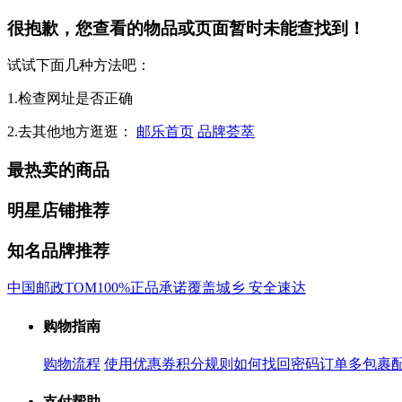
很抱歉，您查看的物品或页面暂时未能查找到！
试试下面几种方法吧：
1.检查网址是否正确
2.去其他地方逛逛：
邮乐首页
品牌荟萃
最热卖的商品
明星店铺推荐
知名品牌推荐
中国邮政
TOM
100%正品承诺
覆盖城乡 安全速达
购物指南
购物流程
使用优惠券
积分规则
如何找回密码
订单多包裹
支付帮助