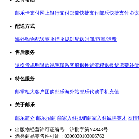
邮乐卡支付
网上银行支付
邮储快捷支付
邮乐快捷支付协议
配送方式
海外购物配送
签收拒收规则
配送时间/范围/运费
售后服务
退换货规则
退款说明
联系客服
退换货流程
退换货运费补偿
特色服务
邮掌柜
大客户团购
邮乐海外站
邮乐代购
手机充值
关于邮乐
邮乐简介
邮乐招商
商家入驻
批销商家入驻
诚聘英才
友情
出版物经营许可证编号：沪批字第Y4843号
酒类商品零售许可证：0306030103006762