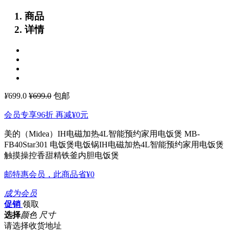
商品
详情
¥
699.0
¥699.0
包邮
会员专享96折 再减
¥0
元
美的（Midea）IH电磁加热4L智能预约家用电饭煲 MB-
FB40Star301
电饭煲电饭锅IH电磁加热4L智能预约家用电饭煲
触摸操控香甜精铁釜内胆电饭煲
邮特惠会员，此商品省
¥0
成为会员
促销
领取
选择
颜色 尺寸
请选择收货地址