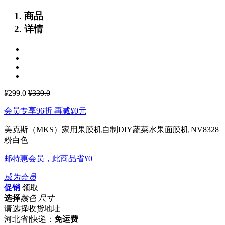
商品
详情
¥
299.0
¥339.0
会员专享96折 再减
¥0
元
美克斯（MKS）家用果膜机自制DIY蔬菜水果面膜机 NV8328
粉白色
邮特惠会员，此商品省
¥0
成为会员
促销
领取
选择
颜色 尺寸
请选择收货地址
河北省
|
快递：
免运费