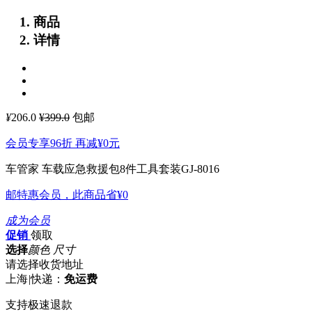
商品
详情
¥
206.0
¥399.0
包邮
会员专享96折 再减
¥0
元
车管家 车载应急救援包8件工具套装GJ-8016
邮特惠会员，此商品省
¥0
成为会员
促销
领取
选择
颜色 尺寸
请选择收货地址
上海
|
快递：
免运费
支持极速退款