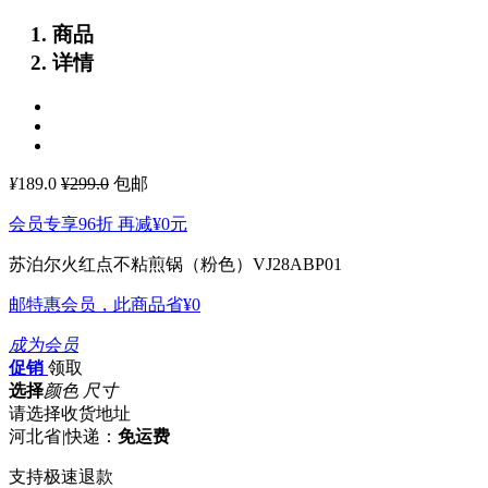
商品
详情
¥
189.0
¥299.0
包邮
会员专享96折 再减
¥0
元
苏泊尔火红点不粘煎锅（粉色）VJ28ABP01
邮特惠会员，此商品省
¥0
成为会员
促销
领取
选择
颜色 尺寸
请选择收货地址
河北省
|
快递：
免运费
支持极速退款