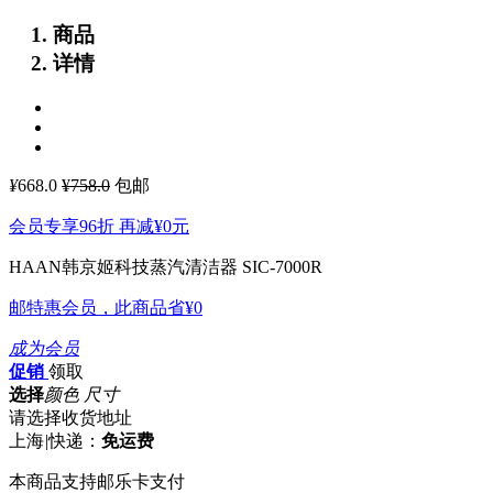
商品
详情
¥
668.0
¥758.0
包邮
会员专享96折 再减
¥0
元
HAAN韩京姬科技蒸汽清洁器 SIC-7000R
邮特惠会员，此商品省
¥0
成为会员
促销
领取
选择
颜色 尺寸
请选择收货地址
上海
|
快递：
免运费
本商品支持邮乐卡支付