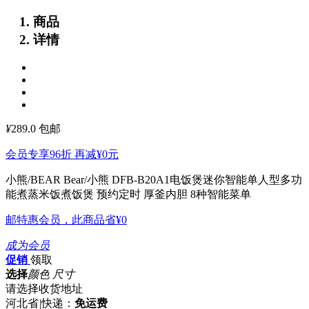
商品
详情
¥
289.0
包邮
会员专享96折 再减
¥0
元
小熊/BEAR Bear/小熊 DFB-B20A1电饭煲迷你智能单人型多功
能煮蒸米饭煮饭煲
预约定时 厚釜内胆 8种智能菜单
邮特惠会员，此商品省
¥0
成为会员
促销
领取
选择
颜色 尺寸
请选择收货地址
河北省
|
快递：
免运费