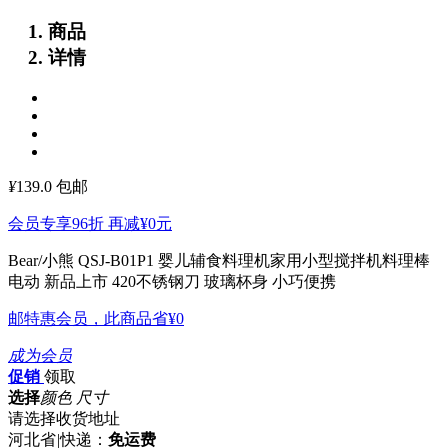
商品
详情
¥
139.0
包邮
会员专享96折 再减
¥0
元
Bear/小熊 QSJ-B01P1 婴儿辅食料理机家用小型搅拌机料理棒
电动
新品上市 420不锈钢刀 玻璃杯身 小巧便携
邮特惠会员，此商品省
¥0
成为会员
促销
领取
选择
颜色 尺寸
请选择收货地址
河北省
|
快递：
免运费