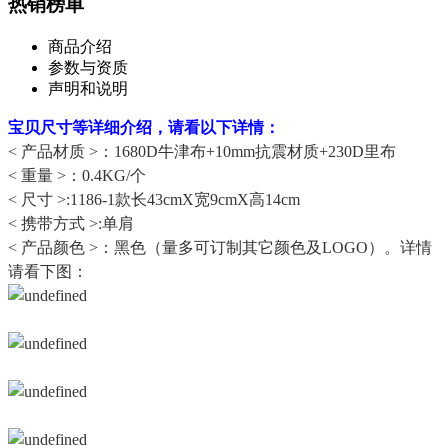
热销榜单
商品介绍
参数与资质
声明和说明
宝贝尺寸等详细介绍，请看以下详情：
< 产品材质 >：1680D牛津布+10mm抗震材质+230D里布
< 重量 >：0.4KG/个
< 尺寸 >:1186-1款长43cmX宽9cmX高14cm
< 携带方式 >:单肩
< 产品颜色 >：黑色（量多可订制其它颜色及LOGO）。详情
请看下图：