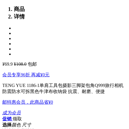
商品
详情
¥
69.9
¥108.0
包邮
会员专享96折 再减
¥0
元
TENG YUE 1186-1单肩工具包摄影三脚架包角Q999旅行相机
防震防水可拆黑色牛津布收纳袋
抗震、耐磨、便捷
邮特惠会员，此商品省
¥0
成为会员
促销
领取
选择
颜色 尺寸