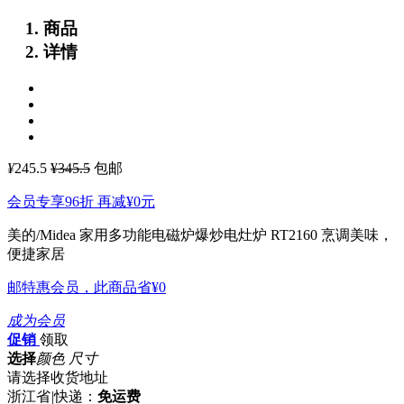
商品
详情
¥
245.5
¥345.5
包邮
会员专享96折 再减
¥0
元
美的/Midea 家用多功能电磁炉爆炒电灶炉 RT2160
烹调美味，
便捷家居
邮特惠会员，此商品省
¥0
成为会员
促销
领取
选择
颜色 尺寸
请选择收货地址
浙江省
|
快递：
免运费