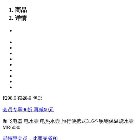
商品
详情
¥
298.0
¥328.0
包邮
会员专享96折 再减
¥0
元
摩飞电器 电水壶 电热水壶 旅行便携式316不锈钢保温烧水壶
MR6080
邮特惠会员，此商品省
¥0