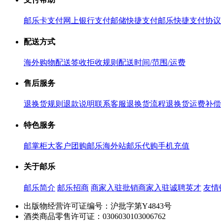
邮乐卡支付
网上银行支付
邮储快捷支付
邮乐快捷支付协议
配送方式
海外购物配送
签收拒收规则
配送时间/范围/运费
售后服务
退换货规则
退款说明
联系客服
退换货流程
退换货运费补偿
特色服务
邮掌柜
大客户团购
邮乐海外站
邮乐代购
手机充值
关于邮乐
邮乐简介
邮乐招商
商家入驻
批销商家入驻
诚聘英才
友情
出版物经营许可证编号：沪批字第Y4843号
酒类商品零售许可证：0306030103006762