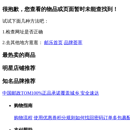
很抱歉，您查看的物品或页面暂时未能查找到！
试试下面几种方法吧：
1.检查网址是否正确
2.去其他地方逛逛：
邮乐首页
品牌荟萃
最热卖的商品
明星店铺推荐
知名品牌推荐
中国邮政
TOM
100%正品承诺
覆盖城乡 安全速达
购物指南
购物流程
使用优惠券
积分规则
如何找回密码
订单多包裹
支付帮助