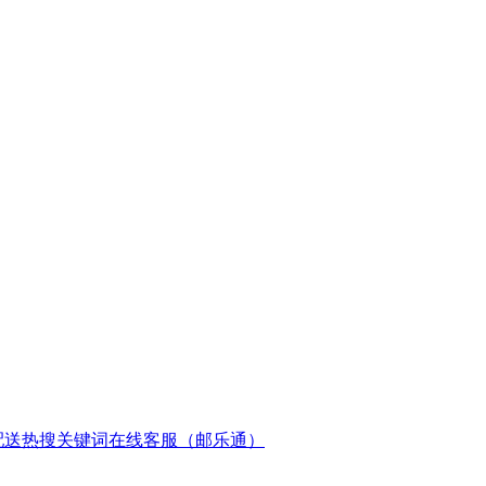
配送
热搜关键词
在线客服（邮乐通）