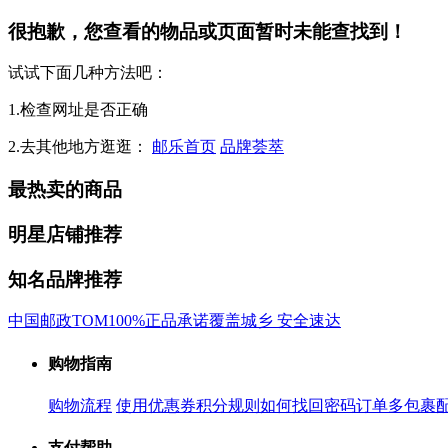
很抱歉，您查看的物品或页面暂时未能查找到！
试试下面几种方法吧：
1.检查网址是否正确
2.去其他地方逛逛：
邮乐首页
品牌荟萃
最热卖的商品
明星店铺推荐
知名品牌推荐
中国邮政
TOM
100%正品承诺
覆盖城乡 安全速达
购物指南
购物流程
使用优惠券
积分规则
如何找回密码
订单多包裹
支付帮助