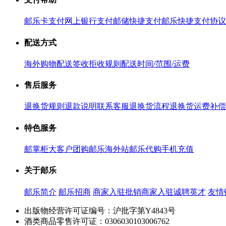
邮乐卡支付
网上银行支付
邮储快捷支付
邮乐快捷支付协议
配送方式
海外购物配送
签收拒收规则
配送时间/范围/运费
售后服务
退换货规则
退款说明
联系客服
退换货流程
退换货运费补偿
特色服务
邮掌柜
大客户团购
邮乐海外站
邮乐代购
手机充值
关于邮乐
邮乐简介
邮乐招商
商家入驻
批销商家入驻
诚聘英才
友情
出版物经营许可证编号：沪批字第Y4843号
酒类商品零售许可证：0306030103006762