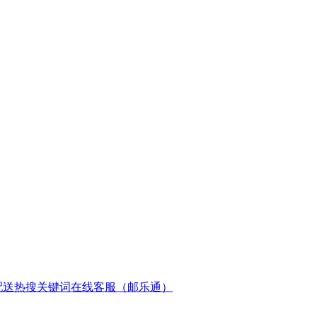
配送
热搜关键词
在线客服（邮乐通）