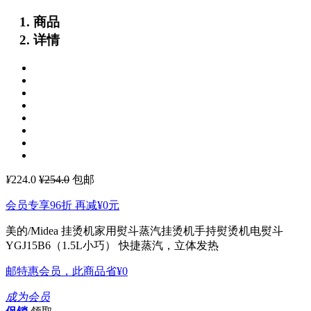
商品
详情
¥
224.0
¥254.0
包邮
会员专享96折 再减
¥0
元
美的/Midea 挂烫机家用熨斗蒸汽挂烫机手持熨烫机电熨斗
YGJ15B6（1.5L小巧）
快捷蒸汽，立体发热
邮特惠会员，此商品省
¥0
成为会员