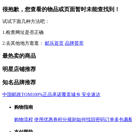
很抱歉，您查看的物品或页面暂时未能查找到！
试试下面几种方法吧：
1.检查网址是否正确
2.去其他地方逛逛：
邮乐首页
品牌荟萃
最热卖的商品
明星店铺推荐
知名品牌推荐
中国邮政
TOM
100%正品承诺
覆盖城乡 安全速达
购物指南
购物流程
使用优惠券
积分规则
如何找回密码
订单多包裹
支付帮助