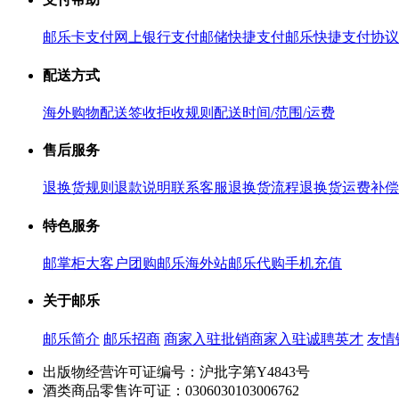
邮乐卡支付
网上银行支付
邮储快捷支付
邮乐快捷支付协议
配送方式
海外购物配送
签收拒收规则
配送时间/范围/运费
售后服务
退换货规则
退款说明
联系客服
退换货流程
退换货运费补偿
特色服务
邮掌柜
大客户团购
邮乐海外站
邮乐代购
手机充值
关于邮乐
邮乐简介
邮乐招商
商家入驻
批销商家入驻
诚聘英才
友情
出版物经营许可证编号：沪批字第Y4843号
酒类商品零售许可证：0306030103006762