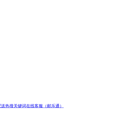
配送
热搜关键词
在线客服（邮乐通）