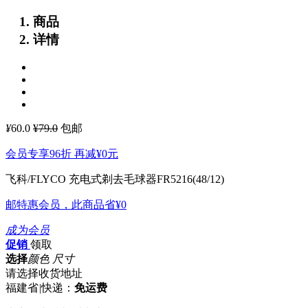
商品
详情
¥
60.0
¥79.0
包邮
会员专享96折 再减
¥0
元
飞科/FLYCO 充电式剃去毛球器FR5216(48/12)
邮特惠会员，此商品省
¥0
成为会员
促销
领取
选择
颜色 尺寸
请选择收货地址
福建省
|
快递：
免运费