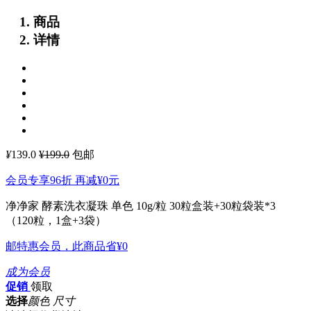
商品
详情
¥
139.0
¥199.0
包邮
会员专享96折 再减
¥0
元
净净家 酵素洗衣凝珠 单色 10g/粒 30粒盒装+30粒袋装*3
（120粒，1盒+3袋）
邮特惠会员，此商品省
¥0
成为会员
促销
领取
选择
颜色 尺寸