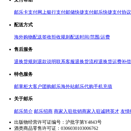
邮乐卡支付
网上银行支付
邮储快捷支付
邮乐快捷支付协议
配送方式
海外购物配送
签收拒收规则
配送时间/范围/运费
售后服务
退换货规则
退款说明
联系客服
退换货流程
退换货运费补偿
特色服务
邮掌柜
大客户团购
邮乐海外站
邮乐代购
手机充值
关于邮乐
邮乐简介
邮乐招商
商家入驻
批销商家入驻
诚聘英才
友情
出版物经营许可证编号：沪批字第Y4843号
酒类商品零售许可证：0306030103006762