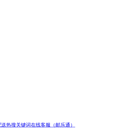
配送
热搜关键词
在线客服（邮乐通）