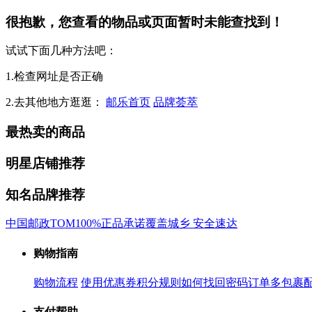
很抱歉，您查看的物品或页面暂时未能查找到！
试试下面几种方法吧：
1.检查网址是否正确
2.去其他地方逛逛：
邮乐首页
品牌荟萃
最热卖的商品
明星店铺推荐
知名品牌推荐
中国邮政
TOM
100%正品承诺
覆盖城乡 安全速达
购物指南
购物流程
使用优惠券
积分规则
如何找回密码
订单多包裹
支付帮助