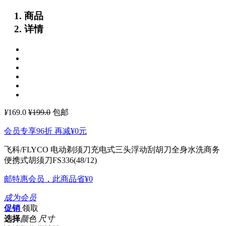
商品
详情
¥
169.0
¥199.0
包邮
会员专享96折 再减
¥0
元
飞科/FLYCO 电动剃须刀充电式三头浮动刮胡刀全身水洗商务
便携式胡须刀FS336(48/12)
邮特惠会员，此商品省
¥0
成为会员
促销
领取
选择
颜色 尺寸