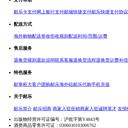
邮乐卡支付
网上银行支付
邮储快捷支付
邮乐快捷支付协议
配送方式
海外购物配送
签收拒收规则
配送时间/范围/运费
售后服务
退换货规则
退款说明
联系客服
退换货流程
退换货运费补偿
特色服务
邮掌柜
大客户团购
邮乐海外站
邮乐代购
手机充值
关于邮乐
邮乐简介
邮乐招商
商家入驻
批销商家入驻
诚聘英才
友情
出版物经营许可证编号：沪批字第Y4843号
酒类商品零售许可证：0306030103006762