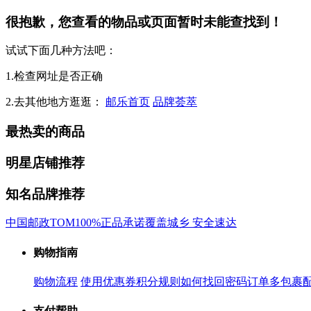
很抱歉，您查看的物品或页面暂时未能查找到！
试试下面几种方法吧：
1.检查网址是否正确
2.去其他地方逛逛：
邮乐首页
品牌荟萃
最热卖的商品
明星店铺推荐
知名品牌推荐
中国邮政
TOM
100%正品承诺
覆盖城乡 安全速达
购物指南
购物流程
使用优惠券
积分规则
如何找回密码
订单多包裹
支付帮助