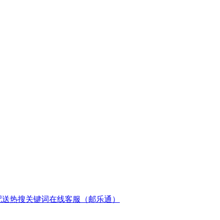
配送
热搜关键词
在线客服（邮乐通）