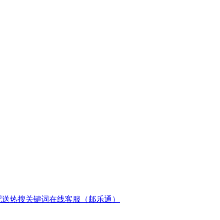
配送
热搜关键词
在线客服（邮乐通）