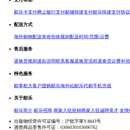
邮乐卡支付
网上银行支付
邮储快捷支付
邮乐快捷支付协议
配送方式
海外购物配送
签收拒收规则
配送时间/范围/运费
售后服务
退换货规则
退款说明
联系客服
退换货流程
退换货运费补偿
特色服务
邮掌柜
大客户团购
邮乐海外站
邮乐代购
手机充值
关于邮乐
邮乐简介
邮乐招商
商家入驻
批销商家入驻
诚聘英才
友情
出版物经营许可证编号：沪批字第Y4843号
酒类商品零售许可证：0306030103006762