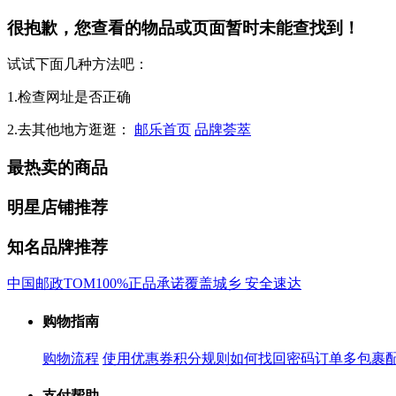
很抱歉，您查看的物品或页面暂时未能查找到！
试试下面几种方法吧：
1.检查网址是否正确
2.去其他地方逛逛：
邮乐首页
品牌荟萃
最热卖的商品
明星店铺推荐
知名品牌推荐
中国邮政
TOM
100%正品承诺
覆盖城乡 安全速达
购物指南
购物流程
使用优惠券
积分规则
如何找回密码
订单多包裹
支付帮助