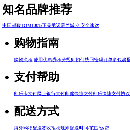
知名品牌推荐
中国邮政
TOM
100%正品承诺
覆盖城乡 安全速达
购物指南
购物流程
使用优惠券
积分规则
如何找回密码
订单多包裹
支付帮助
邮乐卡支付
网上银行支付
邮储快捷支付
邮乐快捷支付协议
配送方式
海外购物配送
签收拒收规则
配送时间/范围/运费