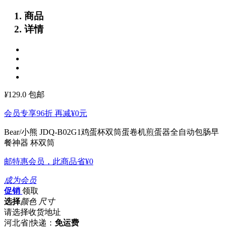
商品
详情
¥
129.0
包邮
会员专享96折 再减
¥0
元
Bear/小熊 JDQ-B02G1鸡蛋杯双筒蛋卷机煎蛋器全自动包肠早
餐神器
杯双筒
邮特惠会员，此商品省
¥0
成为会员
促销
领取
选择
颜色 尺寸
请选择收货地址
河北省
|
快递：
免运费