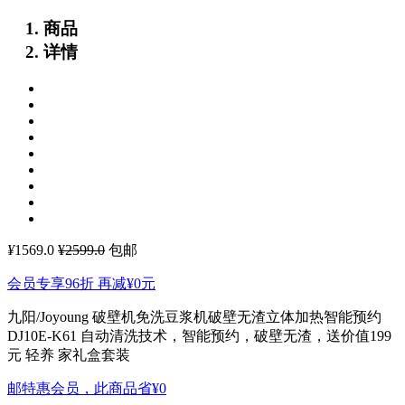
商品
详情
¥
1569.0
¥2599.0
包邮
会员专享96折 再减
¥0
元
九阳/Joyoung 破壁机免洗豆浆机破壁无渣立体加热智能预约
DJ10E-K61
自动清洗技术，智能预约，破壁无渣，送价值199
元 轻养 家礼盒套装
邮特惠会员，此商品省
¥0