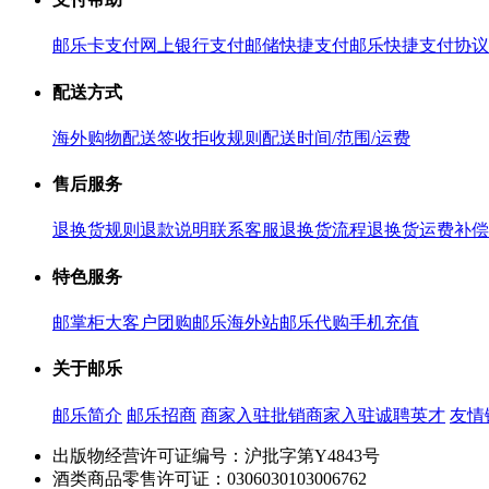
邮乐卡支付
网上银行支付
邮储快捷支付
邮乐快捷支付协议
配送方式
海外购物配送
签收拒收规则
配送时间/范围/运费
售后服务
退换货规则
退款说明
联系客服
退换货流程
退换货运费补偿
特色服务
邮掌柜
大客户团购
邮乐海外站
邮乐代购
手机充值
关于邮乐
邮乐简介
邮乐招商
商家入驻
批销商家入驻
诚聘英才
友情
出版物经营许可证编号：沪批字第Y4843号
酒类商品零售许可证：0306030103006762