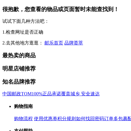
很抱歉，您查看的物品或页面暂时未能查找到！
试试下面几种方法吧：
1.检查网址是否正确
2.去其他地方逛逛：
邮乐首页
品牌荟萃
最热卖的商品
明星店铺推荐
知名品牌推荐
中国邮政
TOM
100%正品承诺
覆盖城乡 安全速达
购物指南
购物流程
使用优惠券
积分规则
如何找回密码
订单多包裹
支付帮助