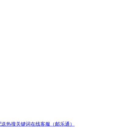
配送
热搜关键词
在线客服（邮乐通）