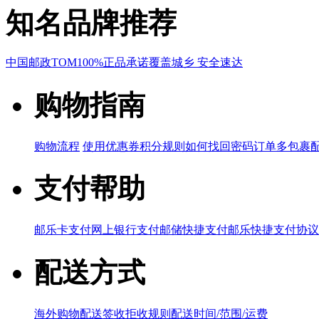
知名品牌推荐
中国邮政
TOM
100%正品承诺
覆盖城乡 安全速达
购物指南
购物流程
使用优惠券
积分规则
如何找回密码
订单多包裹
支付帮助
邮乐卡支付
网上银行支付
邮储快捷支付
邮乐快捷支付协议
配送方式
海外购物配送
签收拒收规则
配送时间/范围/运费