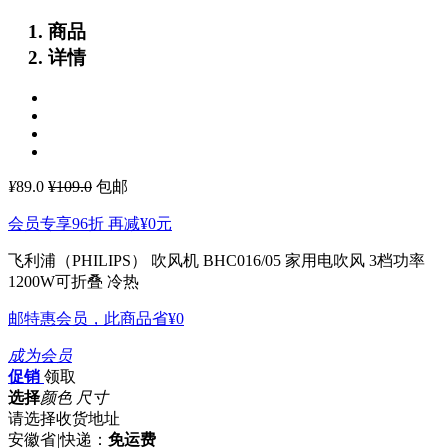
商品
详情
¥
89.0
¥109.0
包邮
会员专享96折 再减
¥0
元
飞利浦（PHILIPS） 吹风机 BHC016/05 家用电吹风 3档功率
1200W可折叠 冷热
邮特惠会员，此商品省
¥0
成为会员
促销
领取
选择
颜色 尺寸
请选择收货地址
安徽省
|
快递：
免运费