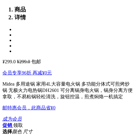
商品
详情
¥
299.0
¥299.0
包邮
会员专享96折 再减
¥0
元
Midea 多用途锅 家用4L大容量电火锅 多功能分体式可煎烤炒
锅 无极火力电热锅DH2601
可分离锅身电火锅，锅身分离方便
拿取，不易粘锅轻松清洗，旋钮控温，煎煮焖烙一机搞定
邮特惠会员，此商品省
¥0
成为会员
促销
领取
选择
颜色 尺寸