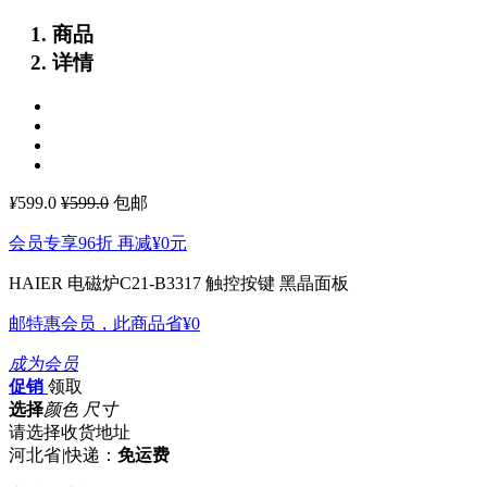
商品
详情
¥
599.0
¥599.0
包邮
会员专享96折 再减
¥0
元
HAIER 电磁炉C21-B3317
触控按键 黑晶面板
邮特惠会员，此商品省
¥0
成为会员
促销
领取
选择
颜色 尺寸
请选择收货地址
河北省
|
快递：
免运费