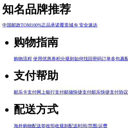
知名品牌推荐
中国邮政
TOM
100%正品承诺
覆盖城乡 安全速达
购物指南
购物流程
使用优惠券
积分规则
如何找回密码
订单多包裹
支付帮助
邮乐卡支付
网上银行支付
邮储快捷支付
邮乐快捷支付协议
配送方式
海外购物配送
签收拒收规则
配送时间/范围/运费