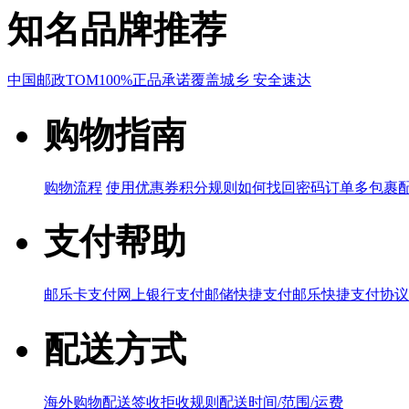
知名品牌推荐
中国邮政
TOM
100%正品承诺
覆盖城乡 安全速达
购物指南
购物流程
使用优惠券
积分规则
如何找回密码
订单多包裹
支付帮助
邮乐卡支付
网上银行支付
邮储快捷支付
邮乐快捷支付协议
配送方式
海外购物配送
签收拒收规则
配送时间/范围/运费