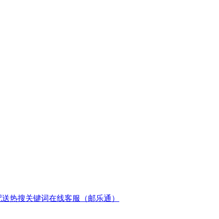
配送
热搜关键词
在线客服（邮乐通）