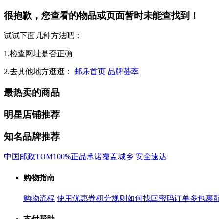
很抱歉，您查看的物品或页面暂时未能查找到！
试试下面几种方法吧：
1.检查网址是否正确
2.去其他地方逛逛：
邮乐首页
品牌荟萃
最热卖的商品
明星店铺推荐
知名品牌推荐
中国邮政
TOM
100%正品承诺
覆盖城乡 安全速达
购物指南
购物流程
使用优惠券
积分规则
如何找回密码
订单多包裹
支付帮助