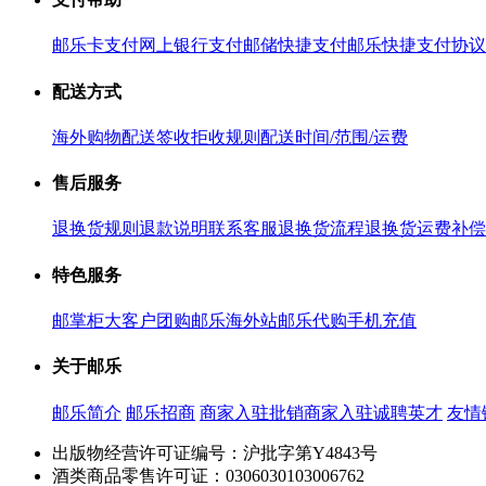
邮乐卡支付
网上银行支付
邮储快捷支付
邮乐快捷支付协议
配送方式
海外购物配送
签收拒收规则
配送时间/范围/运费
售后服务
退换货规则
退款说明
联系客服
退换货流程
退换货运费补偿
特色服务
邮掌柜
大客户团购
邮乐海外站
邮乐代购
手机充值
关于邮乐
邮乐简介
邮乐招商
商家入驻
批销商家入驻
诚聘英才
友情
出版物经营许可证编号：沪批字第Y4843号
酒类商品零售许可证：0306030103006762