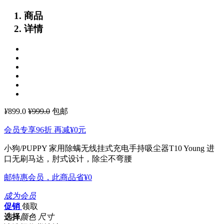
商品
详情
¥
899.0
¥999.0
包邮
会员专享96折 再减
¥0
元
小狗/PUPPY 家用除螨无线挂式充电手持吸尘器T10 Young
进
口无刷马达，肘式设计，除尘不弯腰
邮特惠会员，此商品省
¥0
成为会员
促销
领取
选择
颜色 尺寸