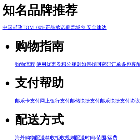
知名品牌推荐
中国邮政
TOM
100%正品承诺
覆盖城乡 安全速达
购物指南
购物流程
使用优惠券
积分规则
如何找回密码
订单多包裹
支付帮助
邮乐卡支付
网上银行支付
邮储快捷支付
邮乐快捷支付协议
配送方式
海外购物配送
签收拒收规则
配送时间/范围/运费