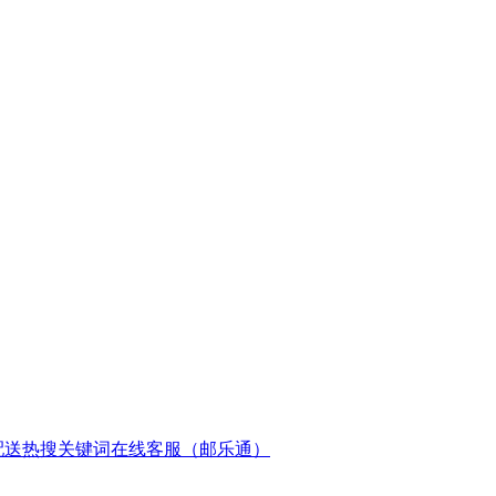
配送
热搜关键词
在线客服（邮乐通）