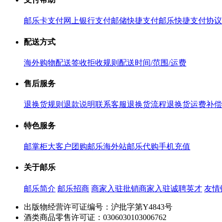
邮乐卡支付
网上银行支付
邮储快捷支付
邮乐快捷支付协议
配送方式
海外购物配送
签收拒收规则
配送时间/范围/运费
售后服务
退换货规则
退款说明
联系客服
退换货流程
退换货运费补偿
特色服务
邮掌柜
大客户团购
邮乐海外站
邮乐代购
手机充值
关于邮乐
邮乐简介
邮乐招商
商家入驻
批销商家入驻
诚聘英才
友情
出版物经营许可证编号：沪批字第Y4843号
酒类商品零售许可证：0306030103006762