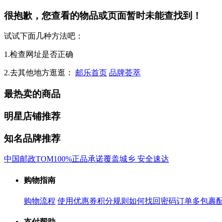
很抱歉，您查看的物品或页面暂时未能查找到！
试试下面几种方法吧：
1.检查网址是否正确
2.去其他地方逛逛：
邮乐首页
品牌荟萃
最热卖的商品
明星店铺推荐
知名品牌推荐
中国邮政
TOM
100%正品承诺
覆盖城乡 安全速达
购物指南
购物流程
使用优惠券
积分规则
如何找回密码
订单多包裹
支付帮助