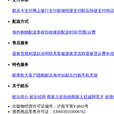
邮乐卡支付
网上银行支付
邮储快捷支付
邮乐快捷支付协议
配送方式
海外购物配送
签收拒收规则
配送时间/范围/运费
售后服务
退换货规则
退款说明
联系客服
退换货流程
退换货运费补偿
特色服务
邮掌柜
大客户团购
邮乐海外站
邮乐代购
手机充值
关于邮乐
邮乐简介
邮乐招商
商家入驻
批销商家入驻
诚聘英才
友情
出版物经营许可证编号：沪批字第Y4843号
酒类商品零售许可证：0306030103006762