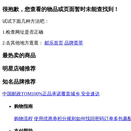
很抱歉，您查看的物品或页面暂时未能查找到！
试试下面几种方法吧：
1.检查网址是否正确
2.去其他地方逛逛：
邮乐首页
品牌荟萃
最热卖的商品
明星店铺推荐
知名品牌推荐
中国邮政
TOM
100%正品承诺
覆盖城乡 安全速达
购物指南
购物流程
使用优惠券
积分规则
如何找回密码
订单多包裹
支付帮助