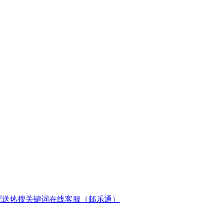
配送
热搜关键词
在线客服（邮乐通）