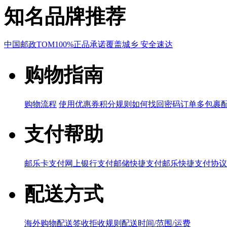
知名品牌推荐
中国邮政
TOM
100%正品承诺
覆盖城乡 安全速达
购物指南
购物流程
使用优惠券
积分规则
如何找回密码
订单多包裹
支付帮助
邮乐卡支付
网上银行支付
邮储快捷支付
邮乐快捷支付协议
配送方式
海外购物配送
签收拒收规则
配送时间/范围/运费