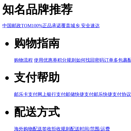
知名品牌推荐
中国邮政
TOM
100%正品承诺
覆盖城乡 安全速达
购物指南
购物流程
使用优惠券
积分规则
如何找回密码
订单多包裹
支付帮助
邮乐卡支付
网上银行支付
邮储快捷支付
邮乐快捷支付协议
配送方式
海外购物配送
签收拒收规则
配送时间/范围/运费