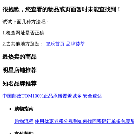
很抱歉，您查看的物品或页面暂时未能查找到！
试试下面几种方法吧：
1.检查网址是否正确
2.去其他地方逛逛：
邮乐首页
品牌荟萃
最热卖的商品
明星店铺推荐
知名品牌推荐
中国邮政
TOM
100%正品承诺
覆盖城乡 安全速达
购物指南
购物流程
使用优惠券
积分规则
如何找回密码
订单多包裹
支付帮助