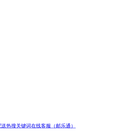
配送
热搜关键词
在线客服（邮乐通）