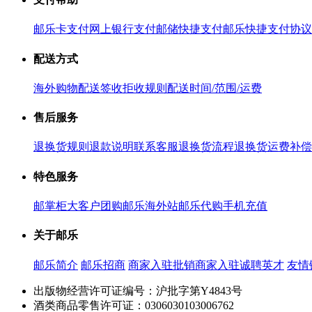
邮乐卡支付
网上银行支付
邮储快捷支付
邮乐快捷支付协议
配送方式
海外购物配送
签收拒收规则
配送时间/范围/运费
售后服务
退换货规则
退款说明
联系客服
退换货流程
退换货运费补偿
特色服务
邮掌柜
大客户团购
邮乐海外站
邮乐代购
手机充值
关于邮乐
邮乐简介
邮乐招商
商家入驻
批销商家入驻
诚聘英才
友情
出版物经营许可证编号：沪批字第Y4843号
酒类商品零售许可证：0306030103006762